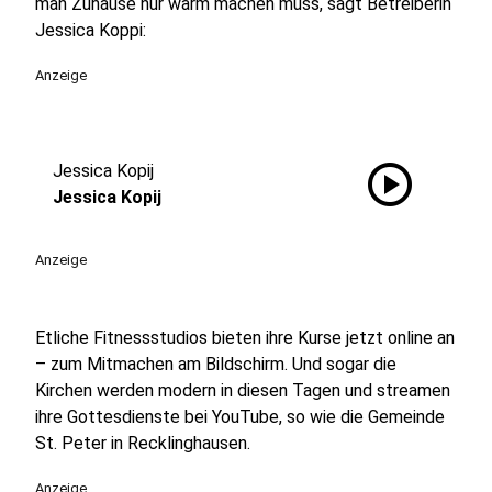
man Zuhause nur warm machen muss, sagt Betreiberin
Jessica Koppi:
Anzeige
play_circle
Jessica Kopij
Jessica Kopij
Anzeige
Etliche Fitnessstudios bieten ihre Kurse jetzt online an
– zum Mitmachen am Bildschirm. Und sogar die
Kirchen werden modern in diesen Tagen und streamen
ihre Gottesdienste bei YouTube, so wie die Gemeinde
St. Peter in Recklinghausen.
Anzeige