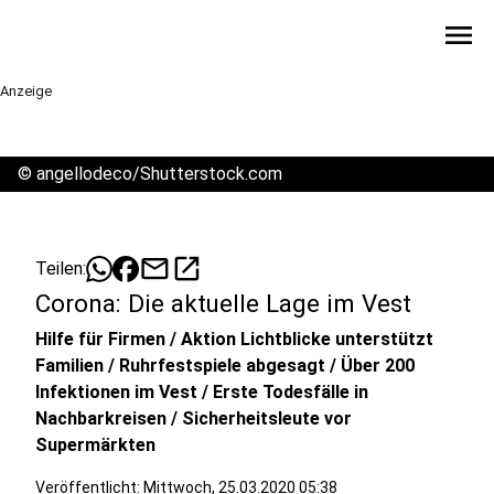
menu
Anzeige
©
angellodeco/Shutterstock.com
mail
open_in_new
Teilen:
Corona: Die aktuelle Lage im Vest
Hilfe für Firmen / Aktion Lichtblicke unterstützt
Familien / Ruhrfestspiele abgesagt / Über 200
Infektionen im Vest / Erste Todesfälle in
Nachbarkreisen / Sicherheitsleute vor
Supermärkten
Veröffentlicht:
Mittwoch, 25.03.2020 05:38