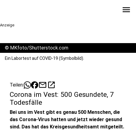
menu
Anzeige
©
MKfoto/Shutterstock.com
Ein Labortest auf COVID-19 (Symbolbild).
mail
open_in_new
Teilen:
Corona im Vest: 500 Gesundete, 7
Todesfälle
Bei uns im Vest gibt es genau 500 Menschen, die
das Corona-Virus hatten und jetzt wieder gesund
sind. Das hat das Kreisgesundheitsamt mitgeteilt.