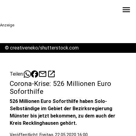
menu
Anzeige
©
creativeneko/shutterstock.com
mail
open_in_new
Teilen:
Corona-Krise: 526 Millionen Euro
Soforthilfe
526 Millionen Euro Soforthilfe haben Solo-
Selbständige im Gebiet der Bezirksregierung
Münster bis jetzt bekommen, zu dem auch der
Kreis Recklinghausen gehört.
Veröffentlicht:
Freitag, 22.05.2020 16:00