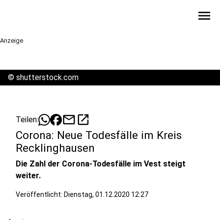
menu
Anzeige
©
shutterstock.com
mail
open_in_new
Teilen:
Corona: Neue Todesfälle im Kreis
Recklinghausen
Die Zahl der Corona-Todesfälle im Vest steigt
weiter.
Veröffentlicht:
Dienstag, 01.12.2020 12:27