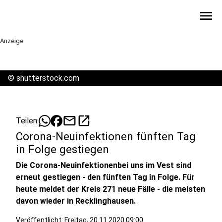
menu
Anzeige
©
shutterstock.com
mail
open_in_new
Teilen:
Corona-Neuinfektionen fünften Tag
in Folge gestiegen
Die Corona-Neuinfektionenbei uns im Vest sind
erneut gestiegen - den fünften Tag in Folge. Für
heute meldet der Kreis 271 neue Fälle - die meisten
davon wieder in Recklinghausen.
Veröffentlicht:
Freitag, 20.11.2020 09:00