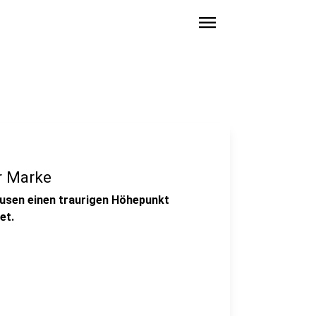
menu
r Marke
ausen einen traurigen Höhepunkt
et.