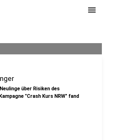
menu
änger
-Neulinge über Risiken des
n Kampagne "Crash Kurs NRW" fand