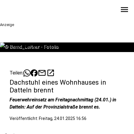
menu
Anzeige
©
Bernd_Leitner - Fotolia
mail
open_in_new
Teilen:
Dachstuhl eines Wohnhauses in
Datteln brennt
Feuerwehreinsatz am Freitagnachmittag (24.01.) in
Datteln: Auf der Provinzialstraße brennt es.
Veröffentlicht:
Freitag, 24.01.2025 16:56