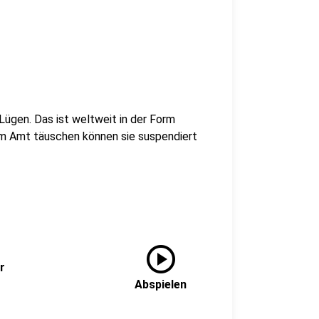
 Lügen. Das ist weltweit in der Form
im Amt täuschen können sie suspendiert
play_circle
r
Abspielen