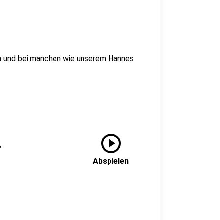
in und bei manchen wie unserem Hannes
play_circle
"
Abspielen