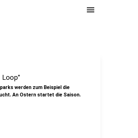
menu
g Loop"
tparks werden zum Beispiel die
cht. An Ostern startet die Saison.