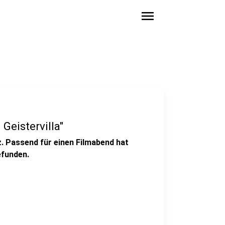
menu
Geistervilla"
z. Passend für einen Filmabend hat
efunden.