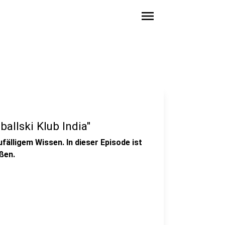
menu
ballski Klub India"
ufälligem Wissen. In dieser Episode ist
ßen.