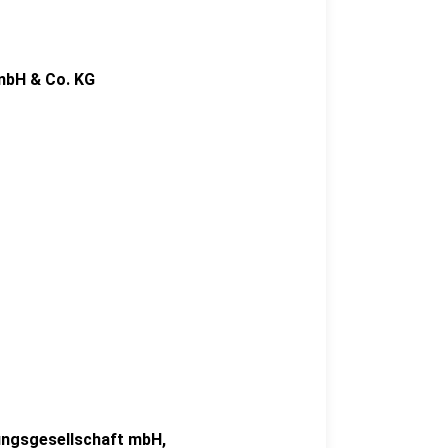
ft mbH & Co. KG
6-138
ungsgesellschaft mbH,