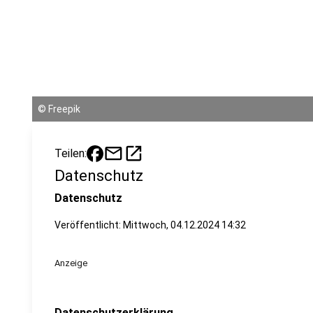
©
Freepik
mail
open_in_new
Teilen:
Datenschutz
Datenschutz
Veröffentlicht:
Mittwoch, 04.12.2024 14:32
Anzeige
Datenschutzerklärung