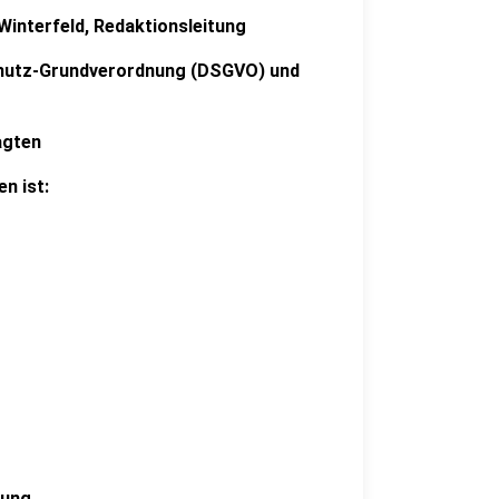
Winterfeld, Redaktionsleitung
schutz-Grundverordnung (DSGVO) und
agten
n ist:
itung