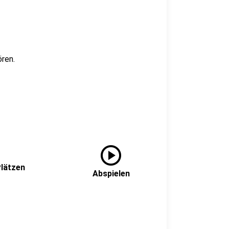
ren.
play_circle
Plätzen
Abspielen