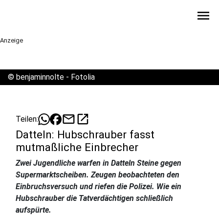
menu
Anzeige
©
benjaminnolte - Fotolia
mail
open_in_new
Teilen:
Datteln: Hubschrauber fasst
mutmaßliche Einbrecher
Zwei Jugendliche warfen in Datteln Steine gegen
Supermarktscheiben. Zeugen beobachteten den
Einbruchsversuch und riefen die Polizei. Wie ein
Hubschrauber die Tatverdächtigen schließlich
aufspürte.