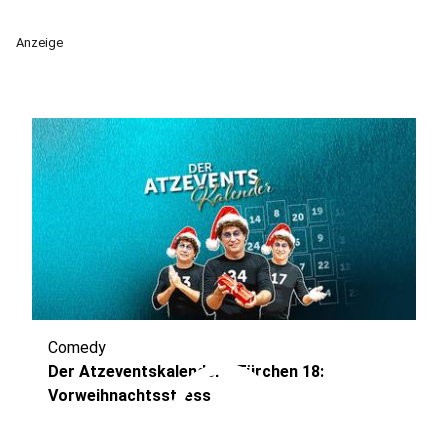
Anzeige
Comedy
play_circle
Der Atzeventskalender - Türchen 18:
Vorweihnachtsstress