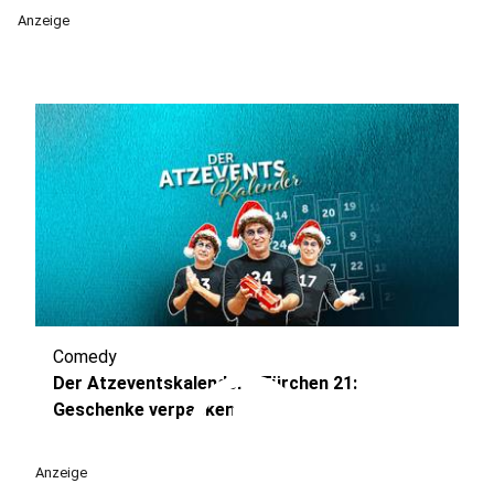
Anzeige
Comedy
play_circle
Der Atzeventskalender - Türchen 21:
Geschenke verpacken
Anzeige