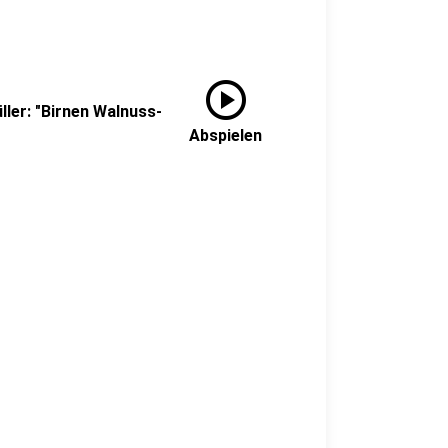
play_circle
ller: "Birnen Walnuss-
Abspielen