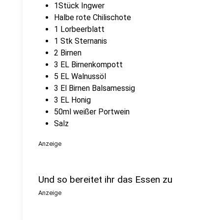
1Stück Ingwer
Halbe rote Chilischote
1 Lorbeerblatt
1 Stk Sternanis
2 Birnen
3 EL Birnenkompott
5 EL Walnussöl
3 El Birnen Balsamessig
3 EL Honig
50ml weißer Portwein
Salz
Anzeige
Und so bereitet ihr das Essen zu
Anzeige