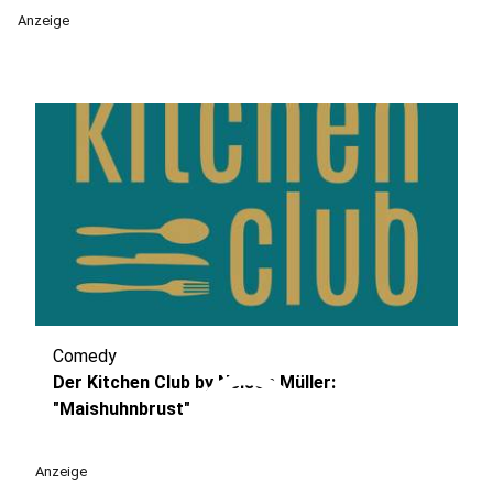
Anzeige
Comedy
play_circle
Der Kitchen Club by Nelson Müller:
"Maishuhnbrust"
Anzeige