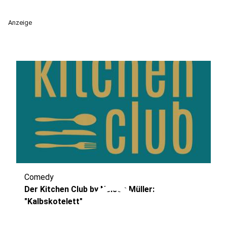
Anzeige
Comedy
play_circle
Der Kitchen Club by Nelson Müller:
"Kalbskotelett"