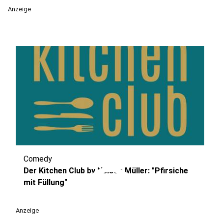
Anzeige
Comedy
play_circle
Der Kitchen Club by Nelson Müller: "Pfirsiche
mit Füllung"
Anzeige