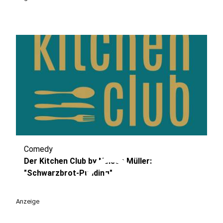
Comedy
play_circle
Der Kitchen Club by Nelson Müller:
"Schwarzbrot-Pudding"
Anzeige