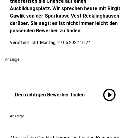
theoretisch die Chance auf einen
Ausbildungsplatz. Wir sprechen heute mit Birgit
Gawlik von der Sparkasse Vest Recklinghausen
darüber. Sie sagt: es ist nicht immer leicht den
passenden Bewerber zu finden.
Veröffentlicht:
Montag, 27.06.2022 10:24
Anzeige
play_circle
Den richtigen Bewerber finden
Anzeige
Aber auf die Qualität kommt es bei den Bewerbern