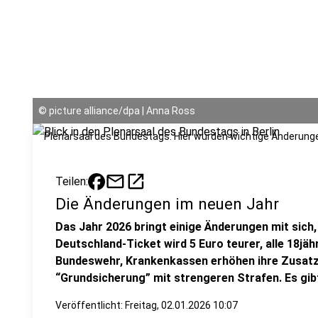
©
picture alliance/dpa | Anna Ross
Plenarsaal des Bundestags. Hier wurden wichtige Änderung
mail
open_in_new
Teilen:
Die Änderungen im neuen Jahr
Das Jahr 2026 bringt einige Änderungen mit sich, 
Deutschland-Ticket wird 5 Euro teurer, alle 18j
Bundeswehr, Krankenkassen erhöhen ihre Zusatzb
“Grundsicherung” mit strengeren Strafen. Es gib
Veröffentlicht:
Freitag, 02.01.2026 10:07