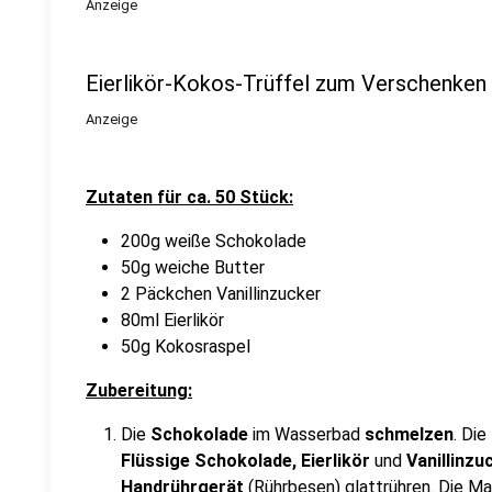
Anzeige
Eierlikör-Kokos-Trüffel zum Verschenken
Anzeige
Zutaten für ca. 50 Stück:
200g weiße Schokolade
50g weiche Butter
2 Päckchen Vanillinzucker
80ml Eierlikör
50g Kokosraspel
Zubereitung:
Die
Schokolade
im Wasserbad
schmelzen
. Die
Flüssige Schokolade, Eierlikör
und
Vanillinzu
Handrührgerät
(Rührbesen) glattrühren. Die Ma