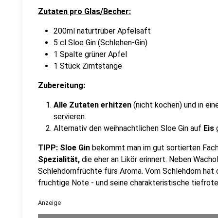
Zutaten pro Glas/Becher:
200ml naturtrüber Apfelsaft
5 cl Sloe Gin (Schlehen-Gin)
1 Spalte grüner Apfel
1 Stück Zimtstange
Zubereitung:
Alle Zutaten erhitzen
(nicht kochen) und in ei
servieren.
Alternativ den weihnachtlichen Sloe Gin auf
Eis
g
TIPP: Sloe Gin
bekommt man im gut sortierten Fachh
Spezialität,
die eher an Likör erinnert. Neben Wacho
Schlehdornfrüchte fürs Aroma. Vom Schlehdorn hat de
fruchtige Note - und seine charakteristische tiefrot
Anzeige