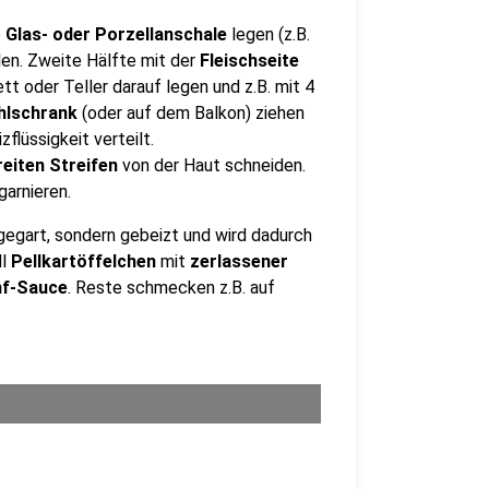
e
Glas- oder Porzellanschale
legen (z.B.
len. Zweite Hälfte mit der
Fleischseite
rett oder Teller darauf legen und z.B. mit 4
hlschrank
(oder auf dem Balkon) ziehen
izflüssigkeit verteilt.
reiten Streifen
von der Haut schneiden.
garnieren.
 gegart, sondern gebeizt und wird dadurch
ll
Pellkartöffelchen
mit
zerlassener
nf-Sauce
. Reste schmecken z.B. auf