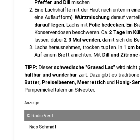
Pfeffer und Dill
mischen.
Eine Lachshälfte mit der Haut nach unten in ein
eine Auflaufform).
Würzmischung
darauf vertei
darauf legen
. Lachs mit
Folie bedecken
. Ein B
Konservendosen beschweren. Ca.
2 Tage im Kü
lassen, dabei
2-3 Mal wenden
, damit sich die Be
Lachs herausnehmen, trocken tupfen. In
1 cm b
Auf einem Brett anrichten. Mit
Dill und Zitrone
TIPP:
Dieser
schwedische "Gravad Lax"
wird nicht
haltbar und wunderbar
zart. Dazu gibt es traditione
Butter, Preiselbeeren, Meerrettich
und
Honig-Se
Pumpernickeltalern an Silvester.
Anzeige
©
Radio Vest
Nico Schmidt