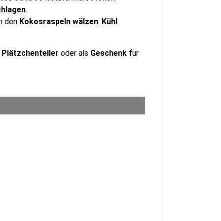
chlagen
.
n den
Kokosraspeln wälzen
.
Kühl
m
Plätzchenteller
oder als
Geschenk
für