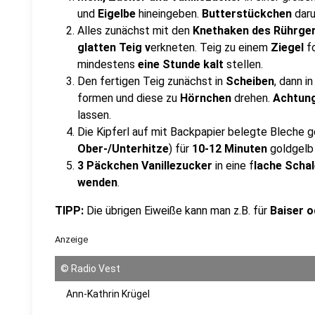
und
Eigelbe
hineingeben.
Butterstückchen
daru
Alles zunächst mit den
Knethaken des Rührge
glatten Teig v
erkneten. Teig zu einem
Ziegel
fo
mindestens
eine Stunde kalt
stellen.
Den fertigen Teig zunächst in
Scheiben
, dann in
formen und diese zu
Hörnchen
drehen.
Achtun
lassen.
Die Kipferl auf mit Backpapier belegte Bleche 
Ober-/Unterhitze
) für
10-12 Minuten
goldgelb
3 Päckchen Vanillezucker
in eine f
lache Scha
wenden
.
TIPP:
Die übrigen Eiweiße kann man z.B. für
Baiser 
Anzeige
©
Radio Vest
Ann-Kathrin Krügel