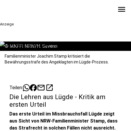
menu
Anzeige
©
MKFFI NRW/H. Severin
Familienminister Joachim Stamp kritisiert die
Bewährungsstrafe des Angeklagten im Lügde-Prozess.
mail
open_in_new
Teilen:
Die Lehren aus Lügde - Kritik am
ersten Urteil
Das erste Urteil im Missbrauchsfall Lügde zeigt
aus Sicht von NRW-Familienminister Stamp, dass
das Strafrecht in solchen Fällen nicht ausreicht.