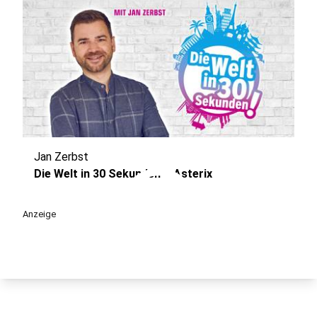
Jan Zerbst
play_circle
Die Welt in 30 Sekunden – Asterix
Anzeige