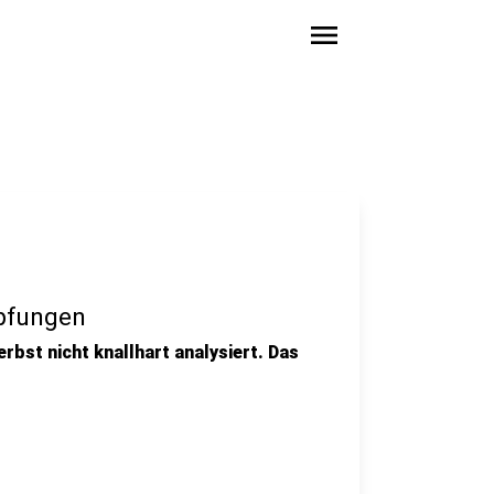
menu
pfungen
erbst nicht knallhart analysiert. Das