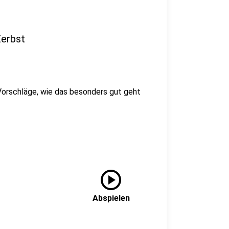
Zerbst
 Vorschläge, wie das besonders gut geht
play_circle
Abspielen