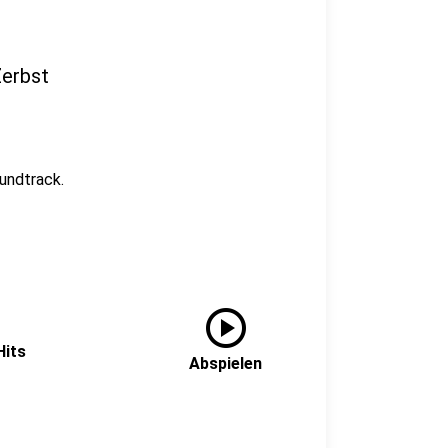
Zerbst
undtrack.
play_circle
Hits
Abspielen