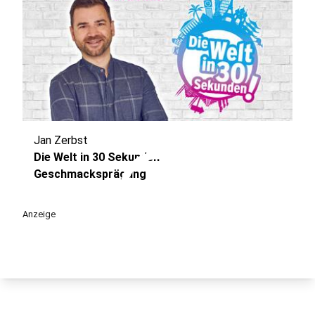
Jan Zerbst
play_circle
Die Welt in 30 Sekunden –
Geschmacksprägung
Anzeige