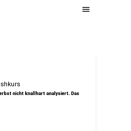
menu
ashkurs
erbst nicht knallhart analysiert. Das