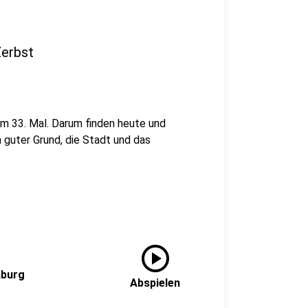
Zerbst
um 33. Mal. Darum finden heute und
n guter Grund, die Stadt und das
.
play_circle
mburg
Abspielen