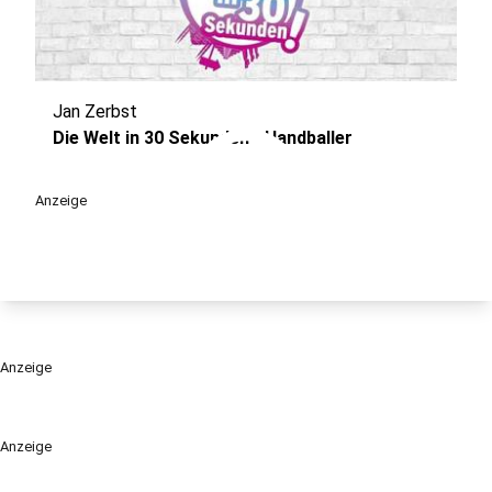
Jan Zerbst
play_circle
Die Welt in 30 Sekunden - Handballer
Anzeige
Anzeige
Anzeige