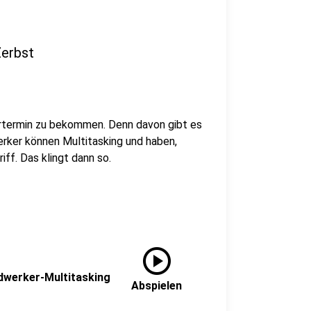
Zerbst
ertermin zu bekommen. Denn davon gibt es
erker können Multitasking und haben,
iff. Das klingt dann so.
play_circle
ndwerker-Multitasking
Abspielen