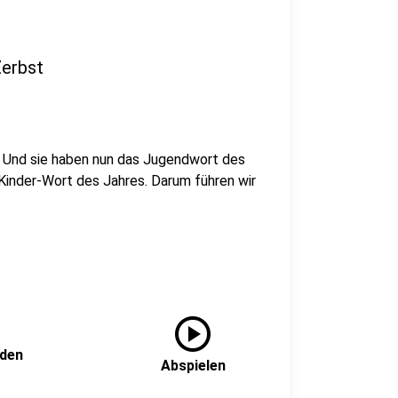
Zerbst
 Und sie haben nun das Jugendwort des
n Kinder-Wort des Jahres. Darum führen wir
play_circle
nden
Abspielen