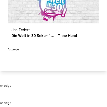
Jan Zerbst
play_circle
Die Welt in 30 Sekunden - Ohne Hund
Anzeige
Anzeige
Anzeige