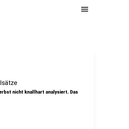
menu
lsätze
erbst nicht knallhart analysiert. Das