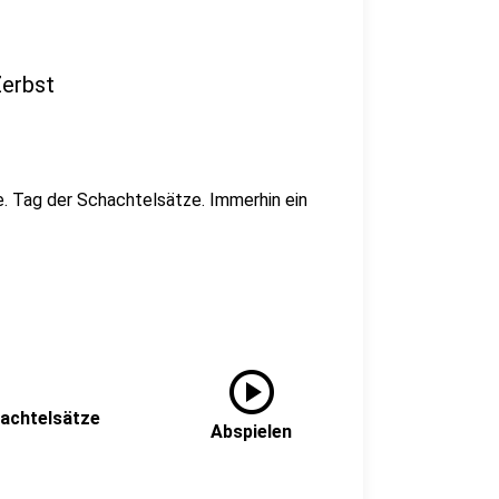
Zerbst
e. Tag der Schachtelsätze. Immerhin ein
play_circle
hachtelsätze
Abspielen