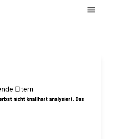
menu
ende Eltern
erbst nicht knallhart analysiert. Das