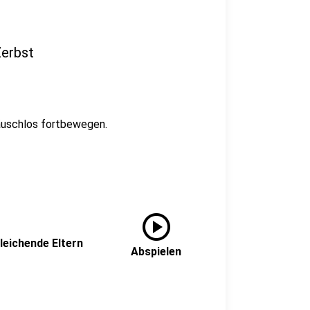
Zerbst
räuschlos fortbewegen.
play_circle
leichende Eltern
Abspielen