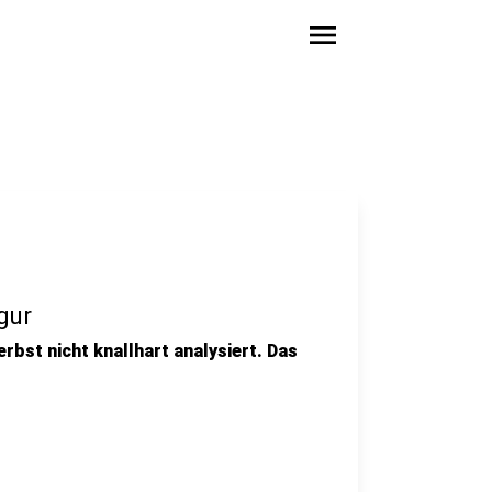
menu
gur
erbst nicht knallhart analysiert. Das