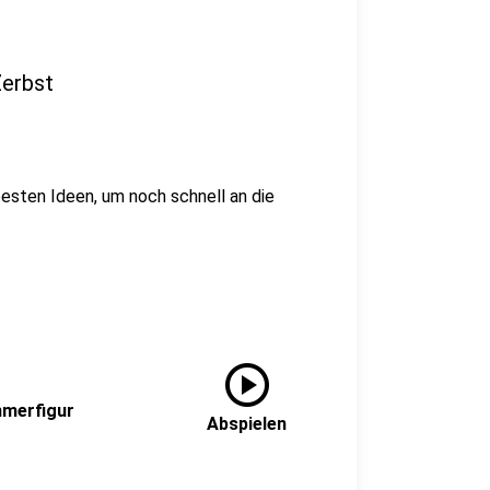
Zerbst
besten Ideen, um noch schnell an die
play_circle
mmerfigur
Abspielen