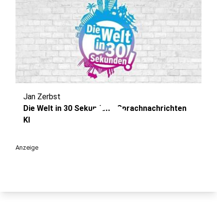
Jan Zerbst
play_circle
Die Welt in 30 Sekunden - Sprachnachrichten
KI
Anzeige