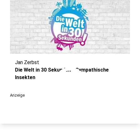
Jan Zerbst
play_circle
Die Welt in 30 Sekunden - Sympathische
Insekten
Anzeige