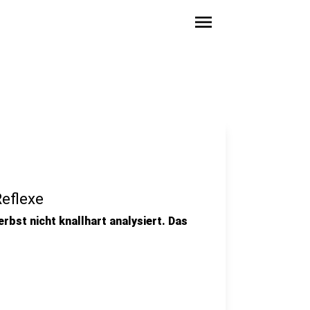
menu
eflexe
erbst nicht knallhart analysiert. Das