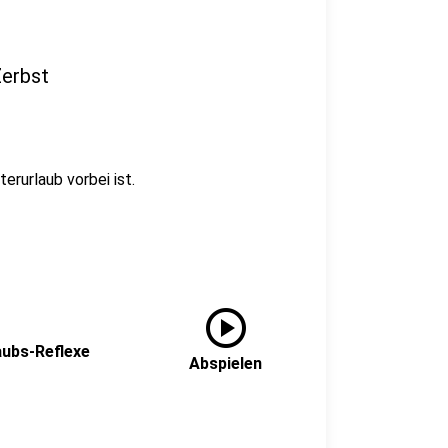
Zerbst
erurlaub vorbei ist.
play_circle
aubs-Reflexe
Abspielen