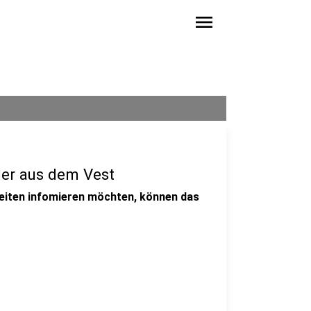
menu
ler aus dem Vest
keiten infomieren möchten, können das