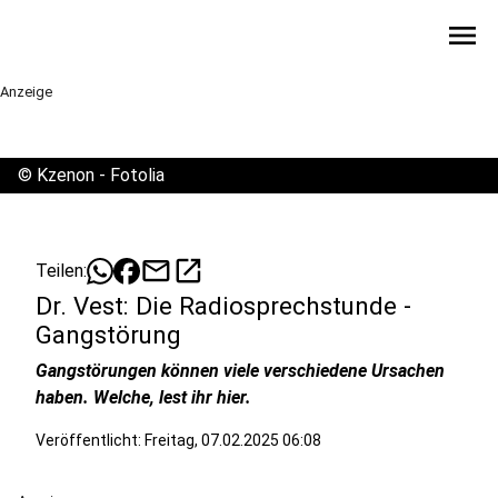
menu
Anzeige
©
Kzenon - Fotolia
mail
open_in_new
Teilen:
Dr. Vest: Die Radiosprechstunde -
Gangstörung
Gangstörungen können viele verschiedene Ursachen
haben. Welche, lest ihr hier.
Veröffentlicht:
Freitag, 07.02.2025 06:08