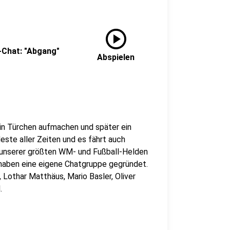
play_circle
M-Chat: "Abgang"
Abspielen
in Türchen aufmachen und später ein
este aller Zeiten und es fährt auch
ge unserer größten WM- und Fußball-Helden
 haben eine eigene Chatgruppe gegründet.
, Lothar Matthäus, Mario Basler, Oliver
.