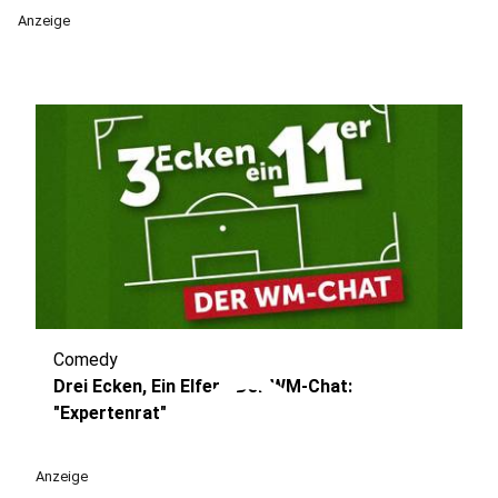
Anzeige
Comedy
play_circle
Drei Ecken, Ein Elfer - Der WM-Chat:
"Expertenrat"
Anzeige