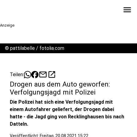
menu
Anzeige
©
pattilabelle / fotolia.com
mail
open_in_new
Teilen:
Drogen aus dem Auto geworfen:
Verfolgungsjagd mit Polizei
Die Polizei hat sich eine Verfolgungsjagd mit
einem Autofahrer geliefert, der Drogen dabei
hatte - die Jagd ging von Recklinghausen bis nach
Datteln.
Veröffentlicht:
Freitag, 20.08.2021 15:22