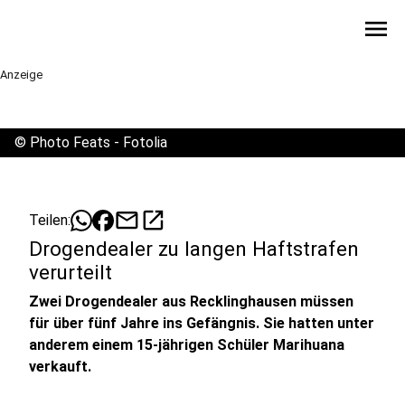
menu
Anzeige
©
Photo Feats - Fotolia
mail
open_in_new
Teilen:
Drogendealer zu langen Haftstrafen
verurteilt
Zwei Drogendealer aus Recklinghausen müssen
für über fünf Jahre ins Gefängnis. Sie hatten unter
anderem einem 15-jährigen Schüler Marihuana
verkauft.