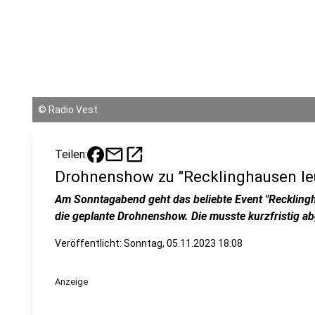
©
Radio Vest
mail
open_in_new
Teilen:
Drohnenshow zu "Recklinghausen leu
Am Sonntagabend geht das beliebte Event "Recklingh
die geplante Drohnenshow. Die musste kurzfristig a
Veröffentlicht:
Sonntag, 05.11.2023 18:08
Anzeige